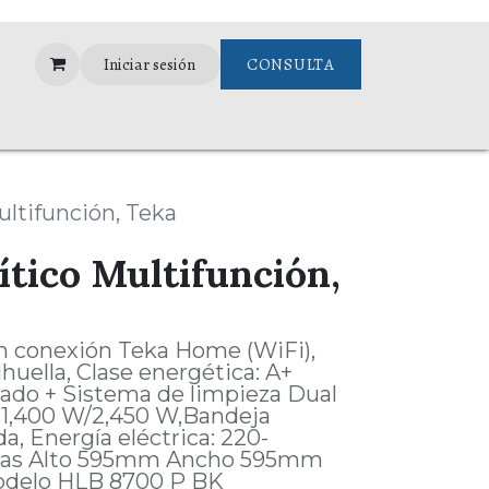
Iniciar sesión
CONSULTA
Assistance
ultifunción, Teka
ítico Multifunción,
n conexión Teka Home (WiFi),
ihuella, Clase energética: A+
nado + Sistema de limpieza Dual
ll: 1,400 W/2,450 W,Bandeja
a, Energía eléctrica: 220-
das Alto 595mm Ancho 595mm
delo HLB 8700 P BK