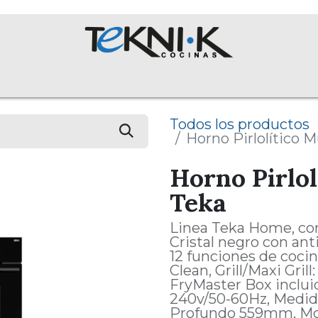
NOSOTROS
Colecciones
Proyectos
Equipos
English 
Todos los productos
Horno Pirlolítico M
Horno Pirlol
Teka
Linea Teka Home, co
Cristal negro con ant
12 funciones de coci
Clean, Grill/Maxi Gri
FryMaster Box incluid
240v/50-60Hz, Medi
Profundo 559mm, Mo