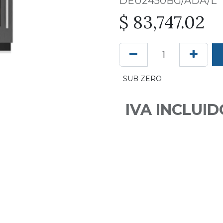
DEU2450BG/ADA/L
$
83,747.02
SUB ZERO
IVA INCLUID