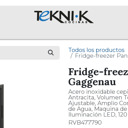
ROS
Colecciones
Proyectos
Equipos
English Assist
Todos los productos
Fridge-freezer Pan
Fridge-freez
Gaggenau
Acero inoxidable cepi
Antracita, Volumen To
Ajustable, Amplio Co
de Agua, Maquina de h
Iluminación LED, 120
RVB477790