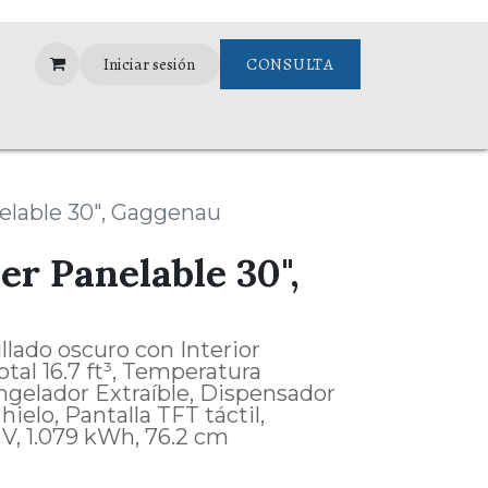
Iniciar sesión
CONSULTA
ance
Garantias
elable 30", Gaggenau
er Panelable 30",
llado oscuro con Interior
tal 16.7 ft³, Temperatura
ngelador Extraíble, Dispensador
ielo, Pantalla TFT táctil,
 V, 1.079 kWh, 76.2 cm